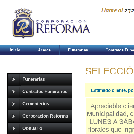
Inicio
Acerca
Funerarias
Contratos Fune
SELECCIÓ
Funerarias
Estimado cliente, po
Contratos Funerarios
Cementerios
Apreciable clie
Municipalidad, q
Corporación Reforma
LUNES A SÁBAD
florales que in
Obituario