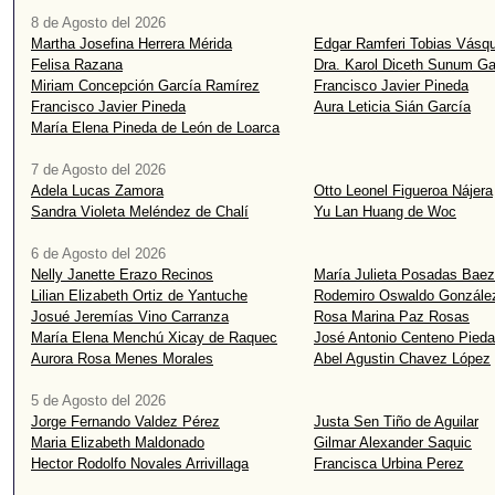
8 de Agosto del 2026
Martha Josefina Herrera Mérida
Edgar Ramferi Tobias Vásq
Felisa Razana
Dra. Karol Diceth Sunum Ga
Miriam Concepción García Ramírez
Francisco Javier Pineda
Francisco Javier Pineda
Aura Leticia Sián García
María Elena Pineda de León de Loarca
7 de Agosto del 2026
Adela Lucas Zamora
Otto Leonel Figueroa Nájera
Sandra Violeta Meléndez de Chalí
Yu Lan Huang de Woc
6 de Agosto del 2026
Nelly Janette Erazo Recinos
María Julieta Posadas Bae
Lilian Elizabeth Ortiz de Yantuche
Rodemiro Oswaldo González
Josué Jeremías Vino Carranza
Rosa Marina Paz Rosas
María Elena Menchú Xicay de Raquec
José Antonio Centeno Pied
Aurora Rosa Menes Morales
Abel Agustin Chavez López
5 de Agosto del 2026
Jorge Fernando Valdez Pérez
Justa Sen Tiño de Aguilar
Maria Elizabeth Maldonado
Gilmar Alexander Saquic
Hector Rodolfo Novales Arrivillaga
Francisca Urbina Perez