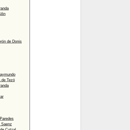
randa
ilin
rón de Donis
 Raymundo
a de Tezó
randa
ar
 Paredes
e Saenz
 de Cutzal