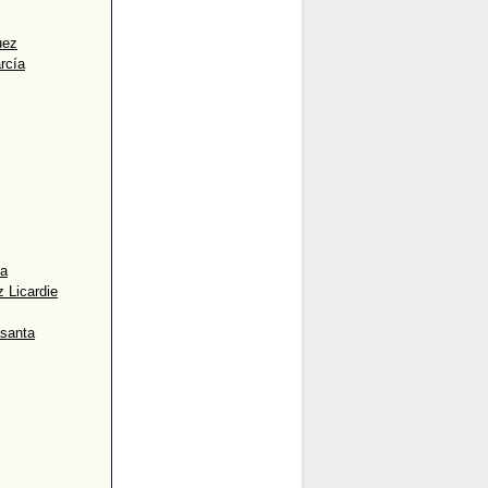
uez
rcía
za
 Licardie
asanta