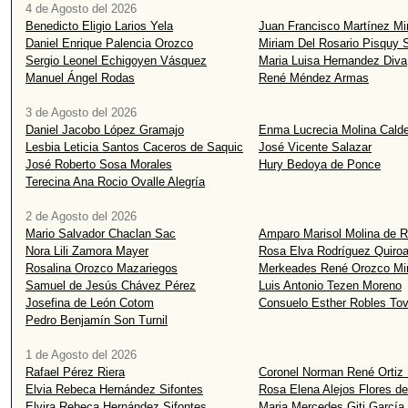
4 de Agosto del 2026
Benedicto Eligio Larios Yela
Juan Francisco Martínez Mi
Daniel Enrique Palencia Orozco
Miriam Del Rosario Pisquy S
Sergio Leonel Echigoyen Vásquez
Maria Luisa Hernandez Diva
Manuel Ángel Rodas
René Méndez Armas
3 de Agosto del 2026
Daniel Jacobo López Gramajo
Enma Lucrecia Molina Calde
Lesbia Leticia Santos Caceros de Saquic
José Vicente Salazar
José Roberto Sosa Morales
Hury Bedoya de Ponce
Terecina Ana Rocio Ovalle Alegría
2 de Agosto del 2026
Mario Salvador Chaclan Sac
Amparo Marisol Molina de
Nora Lili Zamora Mayer
Rosa Elva Rodríguez Quiro
Rosalina Orozco Mazariegos
Merkeades René Orozco Mi
Samuel de Jesús Chávez Pérez
Luis Antonio Tezen Moreno
Josefina de León Cotom
Consuelo Esther Robles Tov
Pedro Benjamín Son Turnil
1 de Agosto del 2026
Rafael Pérez Riera
Coronel Norman René Ortiz
Elvia Rebeca Hernández Sifontes
Rosa Elena Alejos Flores d
Elvira Rebeca Hernández Sifontes
Maria Mercedes Giti García