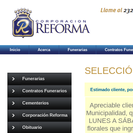
Inicio
Acerca
Funerarias
Contratos Fune
SELECCIÓ
Funerarias
Estimado cliente, po
Contratos Funerarios
Cementerios
Apreciable clie
Municipalidad, q
Corporación Reforma
LUNES A SÁBAD
florales que in
Obituario