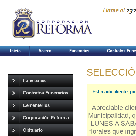
Inicio
Acerca
Funerarias
Contratos Fune
SELECCIÓ
Funerarias
Estimado cliente, po
Contratos Funerarios
Cementerios
Apreciable clie
Municipalidad, q
Corporación Reforma
LUNES A SÁBAD
florales que in
Obituario