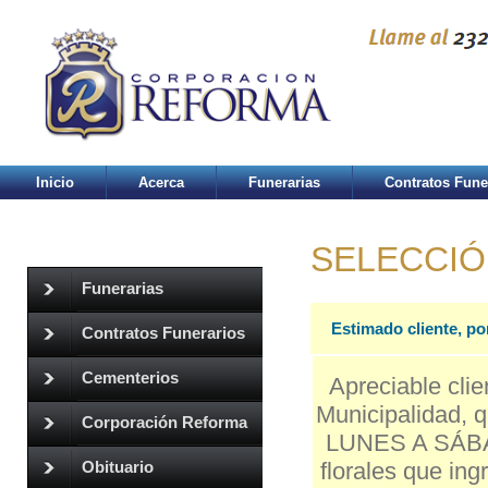
Inicio
Acerca
Funerarias
Contratos Fune
SELECCIÓ
Funerarias
Estimado cliente, po
Contratos Funerarios
Cementerios
Apreciable clie
Municipalidad, q
Corporación Reforma
LUNES A SÁBAD
florales que in
Obituario