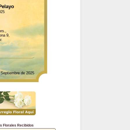
Pelayo
025
rs.,
ona 9,
r.
e Septiembre de 2025
s Florales Recibidos