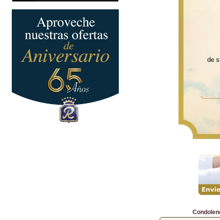
de s
Condolen