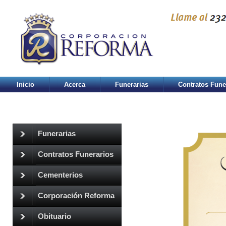
Inicio
Acerca
Funerarias
Contratos Fune
Funerarias
Contratos Funerarios
Cementerios
Corporación Reforma
Obituario