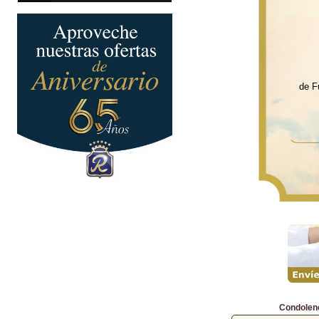
de F
Condolen